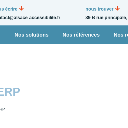
s écrire
nous trouver
tact@alsace-accessibilite.fr
39 B rue principale,
n
Nos solutions
Nos références
Nos r
 ERP
ERP