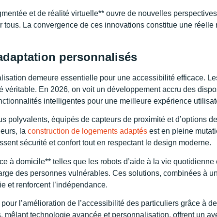
gmentée et de réalité virtuelle** ouvre de nouvelles perspectives
 tous. La convergence de ces innovations constitue une réelle ré
’adaptation personnalisés
isation demeure essentielle pour une accessibilité efficace. L
é véritable. En 2026, on voit un développement accru des disposit
nctionnalités intelligentes pour une meilleure expérience utilisat
lus polyvalents, équipés de capteurs de proximité et d’options d
leurs, la
construction de logements adaptés
est en pleine mutat
ssent sécurité et confort tout en respectant le design moderne.
e à domicile** telles que les robots d’aide à la vie quotidienn
n charge des personnes vulnérables. Ces solutions, combinées 
ie et renforcent l’indépendance.
 l’amélioration de l’accessibilité des particuliers grâce à des
, mêlant technologie avancée et personnalisation, offrent un av