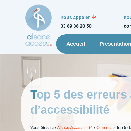
nous appeler
nou
03 89 38 20 50
con
Accueil
Présentatio
Top 5 des erreurs à éviter lors de l’installation de solutions
d’accessibilité
Vous êtes ici ›
Alsace Accessibilité
›
Conseils
›
Top 5 de