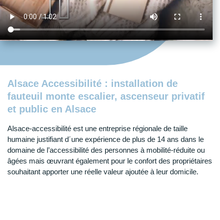
Autres élévateurs
Alsace Accessibilité : installation de
fauteuil monte escalier, ascenseur privatif
Placerat vivamus malesuada tincidunt
et public en Alsace
pulvinar sapien dictumst id ante libero
diam adipiscing
Alsace-accessibilité est une entreprise régionale de taille
humaine justifiant d´une expérience de plus de 14 ans dans le
en savoir plus
domaine de l’accessibilité des personnes à mobilité-réduite ou
âgées mais œuvrant également pour le confort des propriétaires
souhaitant apporter une réelle valeur ajoutée à leur domicile.