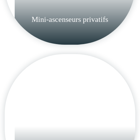
Mini-ascenseurs privatifs
Élévateurs verticaux
Nullam urna felis cubilia platea
accumsan nam letius primis facilisis
lobortis himenaeos.
en savoir plus